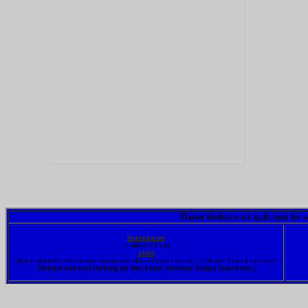
Diese Website ist optimiert für
Impressum
F. Wiesenberg
eMail
(Nach aktueller Rechtsprechung wird darauf hingewiesen, daß der Betreiber dieser
Website keinerlei Haftung für den Inhalt verlinkter Seiten übernimmt.)