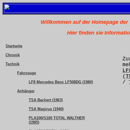
Willkommen auf der Homepage der "
Hier finden sie Informat
Startseite
Chronik
Zu
Technik
me
LF
Fahrzeuge
(
T
/
LF8 Mercedes Benz LF508DG (1980)
Anhänger
TSA Bachert (1963)
TSA Magirus (1940)
PLA100/S100 TOTAL WALTHER
(1985)